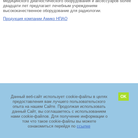
медицинского диагностического оборудования и аксессуаров более
двадцати лет предлагает лечебным учреждениям
высококачественное оборудование для радиологии.
Продукция компании Амико НПАО
Данный веб-сайт использует cookie-файлы в целях
OK
предоставления вам лучшего пользовательского
2011–2026 copyright
ООО «ЗелМедСервис»
опыта на нашем Сайте. Продолжая использовать
Адрес: Москва, Зеленоград, проезд 4922, дом 4 стр. 5, Технопарк
данный Сайт, вы соглашаетесь с использованием
«ЭЛМА».
+7 (495) 968-88-29
нами cookie-файлов. Для получение информации о
том что такое cookie-файлы вы можете
TIMSET
ознакомиться перейдя по
ссылке