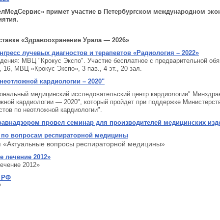
«ЗелМедСервис» примет участие в Петербургском международном эк
иятия.
ставке «Здравоохранение Урала — 2026»
гресс лучевых диагностов и терапевтов «Радиология – 2022»
едения: МВЦ "Крокус Экспо". Участие бесплатное с предварительной обя
16, МВЦ «Крокус Экспо», 3 пав., 4 эт., 20 зал.
неотложной кардиологии – 2020"
иональный медицинский исследовательский центр кардиологии" Минздрав
ной кардиологии — 2020", который пройдет при поддержке Министерст
тов по неотложной кардиологии".
равнадзором провел семинар для производителей медицинских изд
я по вопросам респираторной медицины
я «Актуальные вопросы респираторной медицины»
е лечение 2012»
лечение 2012»
 РФ
Ф