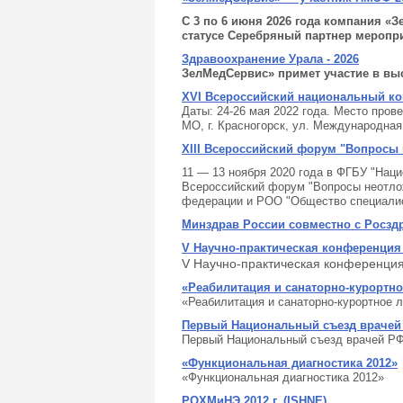
С 3 по 6 июня 2026 года компания 
статусе Серебряный партнер меропр
Здравоохранение Урала - 2026
ЗелМедСервис» примет участие в вы
XVI Всероссийский национальный кон
Даты: 24-26 мая 2022 года. Место пров
МО, г. Красногорск, ул. Международная, 
XIII Всероссийский форум "Вопросы 
11 — 13 ноября 2020 года в ФГБУ "Нац
Всероссийский форум "Вопросы неотлож
федерации и РОО "Общество специалис
Минздрав России совместно с Росзд
V Научно-практическая конференци
V Научно-практическая конференци
«Реабилитация и санаторно-курортно
«Реабилитация и санаторно-курортное 
Первый Национальный съезд врачей
Первый Национальный съезд врачей Р
«Функциональная диагностика 2012»
«Функциональная диагностика 2012»
РОХМиНЭ 2012 г. (ISHNE)