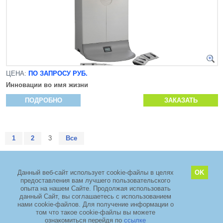
ЦЕНА:
ПО ЗАПРОСУ РУБ.
Инновации во имя жизни
ПОДРОБНО
ЗАКАЗАТЬ
1
2
3
Все
Данный веб-сайт использует cookie-файлы в целях
OK
предоставления вам лучшего пользовательского
2011–2026 copyright
ООО «ЗелМедСервис»
опыта на нашем Сайте. Продолжая использовать
Адрес: Москва, Зеленоград, проезд 4922, дом 4 стр. 5, Технопарк
данный Сайт, вы соглашаетесь с использованием
«ЭЛМА».
+7 (495) 968-88-29
нами cookie-файлов. Для получение информации о
том что такое cookie-файлы вы можете
TIMSET
ознакомиться перейдя по
ссылке