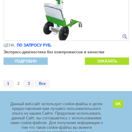
ЦЕНА:
ПО ЗАПРОСУ РУБ.
Экспресс-диагностика без компромиссов в качестве
ПОДРОБНО
ЗАКАЗАТЬ
1
2
3
Все
Данный веб-сайт использует cookie-файлы в целях
OK
предоставления вам лучшего пользовательского
2011–2026 copyright
ООО «ЗелМедСервис»
опыта на нашем Сайте. Продолжая использовать
Адрес: Москва, Зеленоград, проезд 4922, дом 4 стр. 5, Технопарк
данный Сайт, вы соглашаетесь с использованием
«ЭЛМА».
+7 (495) 968-88-29
нами cookie-файлов. Для получение информации о
том что такое cookie-файлы вы можете
TIMSET